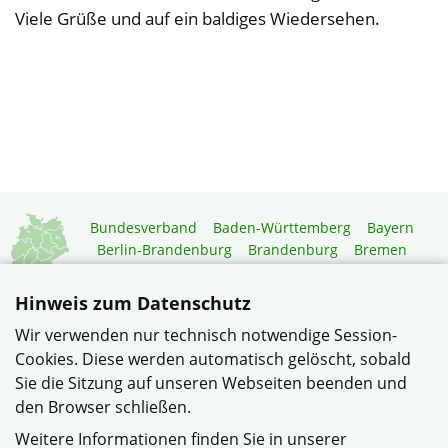
Viele Grüße und auf ein baldiges Wiedersehen.
Bundesverband
Baden-Württemberg
Bayern
Berlin-Brandenburg
Brandenburg
Bremen
Hamburg
Hessen
Mecklenburg-Vorpommern
Niedersachsen
Nordrhein-Westfalen
Hinweis zum Datenschutz
Rheinland-Pfalz
Saarland
Sachsen
Wir verwenden nur technisch notwendige Session-
Sachsen-Anhalt
Schleswig-Holstein
Thüringen
Cookies. Diese werden automatisch gelöscht, sobald
Mitgliedermagazin
Gartenberatung
Sie die Sitzung auf unseren Webseiten beenden und
den Browser schließen.
© Siedlergemeinschaft Vallendar im Verband Wohneigentum
Weitere Informationen finden Sie in unserer