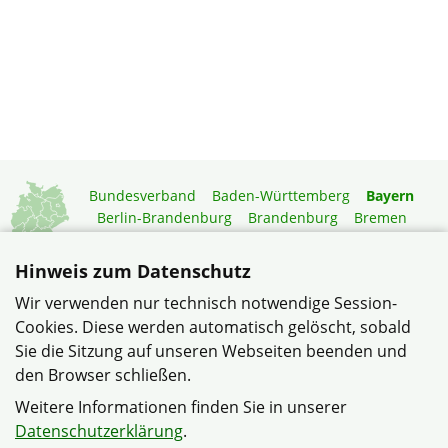
Bundesverband
Baden-Württemberg
Bayern
Berlin-Brandenburg
Brandenburg
Bremen
Hamburg
Hessen
Mecklenburg-Vorpommern
Niedersachsen
Nordrhein-Westfalen
Hinweis zum Datenschutz
Rheinland-Pfalz
Saarland
Sachsen
Wir verwenden nur technisch notwendige Session-
Sachsen-Anhalt
Schleswig-Holstein
Thüringen
Cookies. Diese werden automatisch gelöscht, sobald
Mitgliedermagazin
Gartenberatung
Sie die Sitzung auf unseren Webseiten beenden und
den Browser schließen.
© Siedlerverein Donnersdorf e. V. im Verband Wohneigentum
Weitere Informationen finden Sie in unserer
Bayern e.V.
Datenschutzerklärung
.