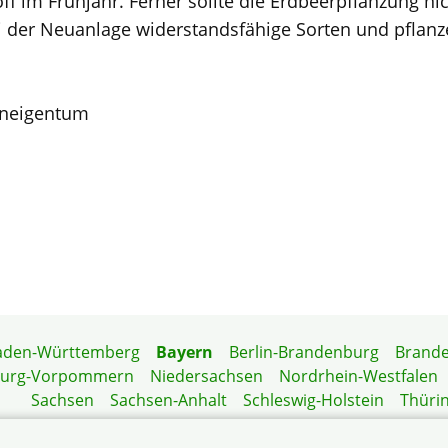
ff im Frühjahr. Ferner sollte die Erdbeerpflanzung nich
 der Neuanlage widerstandsfähige Sorten und pflanz
hneigentum
aden-Württemberg
Bayern
Berlin-Brandenburg
Brand
burg-Vorpommern
Niedersachsen
Nordrhein-Westfalen
Sachsen
Sachsen-Anhalt
Schleswig-Holstein
Thüri
Mitgliedermagazin
Gartenberatung