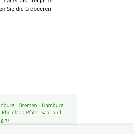
t älter als drei Jahre
en Sie die Erdbeeren
enburg
Bremen
Hamburg
Rheinland-Pfalz
Saarland
ngen