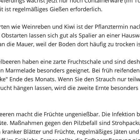
llerdings wächst jetzt nur noch Containerware (im Top
t ist regelmäßiges Gießen erforderlich.
ten wie Weinreben und Kiwi ist der Pflanztermin nac
Obstarten lassen sich gut als Spalier an einer Hausw
 an die Mauer, weil der Boden dort häufig zu trocken is
elbeeren haben eine zarte Fruchtschale und sind desh
on Marmelade besonders geeignet. Bei früh reifenden
e" Ende des Monats. Wenn Sie den Strauch nur teilw
rucht hängen lassen, wird die zweite Ernte besonder
eren macht die Früchte ungenießbar. Die Infektion b
üte. Maßnahmen gegen den Pilzbefall sind Strohpac
n kranker Blätter und Früchte, regelmäßiges Jäten un