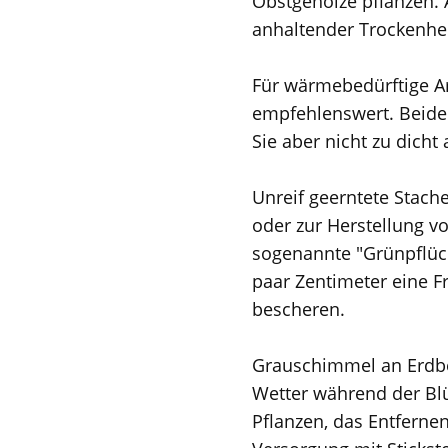
Obstgehölze pflanzen. A
anhaltender Trockenhei
Für wärmebedürftige Ar
empfehlenswert. Beide 
Sie aber nicht zu dicht
Unreif geerntete Stach
oder zur Herstellung v
sogenannte "Grünpflück
paar Zentimeter eine F
bescheren.
Grauschimmel an Erdbe
Wetter während der Bl
Pflanzen, das Entferne