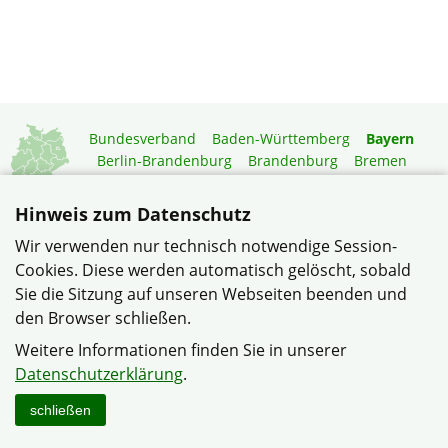
Bundesverband
Baden-Württemberg
Bayern
Berlin-Brandenburg
Brandenburg
Bremen
Hamburg
Hessen
Mecklenburg-Vorpommern
Niedersachsen
Nordrhein-Westfalen
Hinweis zum Datenschutz
Rheinland-Pfalz
Saarland
Sachsen
Wir verwenden nur technisch notwendige Session-
Sachsen-Anhalt
Schleswig-Holstein
Thüringen
Cookies. Diese werden automatisch gelöscht, sobald
Mitgliedermagazin
Gartenberatung
Sie die Sitzung auf unseren Webseiten beenden und
den Browser schließen.
© Siedlerverein Donnersdorf e. V. im Verband Wohneigentum
Weitere Informationen finden Sie in unserer
Bayern e.V.
Datenschutzerklärung
.
Datenschutzerklärung
Impressum
Sitemap
Kontakt
schließen