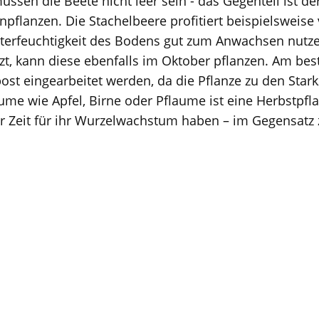
ssen die Beete nicht leer sein - das Gegenteil ist de
npflanzen. Die Stachelbeere profitiert beispielsweise
nterfeuchtigkeit des Bodens gut zum Anwachsen nutz
zt, kann diese ebenfalls im Oktober pflanzen. Am bes
st eingearbeitet werden, da die Pflanze zu den Star
ume wie Apfel, Birne oder Pflaume ist eine Herbstpf
hr Zeit für ihr Wurzelwachstum haben – im Gegensatz 