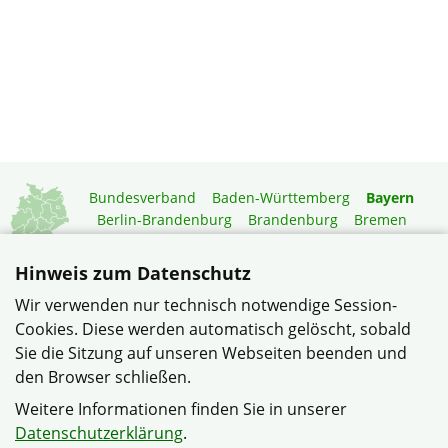
Bundesverband
Baden-Württemberg
Bayern
Berlin-Brandenburg
Brandenburg
Bremen
Hamburg
Hessen
Mecklenburg-Vorpommern
Niedersachsen
Nordrhein-Westfalen
Hinweis zum Datenschutz
Rheinland-Pfalz
Saarland
Sachsen
Wir verwenden nur technisch notwendige Session-
Sachsen-Anhalt
Schleswig-Holstein
Thüringen
Cookies. Diese werden automatisch gelöscht, sobald
Mitgliedermagazin
Gartenberatung
Sie die Sitzung auf unseren Webseiten beenden und
den Browser schließen.
© Siedlerverein Donnersdorf e. V. im Verband Wohneigentum
Weitere Informationen finden Sie in unserer
Bayern e.V.
Datenschutzerklärung
.