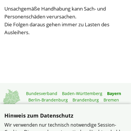
Unsachgemäße Handhabung kann Sach- und
Personenschäden verursachen.
Die Folgen daraus gehen immer zu Lasten des
Ausleihers.
Bundesverband
Baden-Württemberg
Bayern
Berlin-Brandenburg
Brandenburg
Bremen
Hamburg
Hessen
Mecklenburg-Vorpommern
Niedersachsen
Nordrhein-Westfalen
Hinweis zum Datenschutz
Rheinland-Pfalz
Saarland
Sachsen
Wir verwenden nur technisch notwendige Session-
Sachsen-Anhalt
Schleswig-Holstein
Thüringen