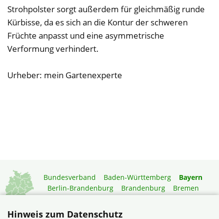
Strohpolster sorgt außerdem für gleichmäßig runde
Kürbisse, da es sich an die Kontur der schweren
Früchte anpasst und eine asymmetrische
Verformung verhindert.
Urheber: mein Gartenexperte
Bundesverband
Baden-Württemberg
Bayern
Berlin-Brandenburg
Brandenburg
Bremen
Hamburg
Hessen
Mecklenburg-Vorpommern
Niedersachsen
Nordrhein-Westfalen
Hinweis zum Datenschutz