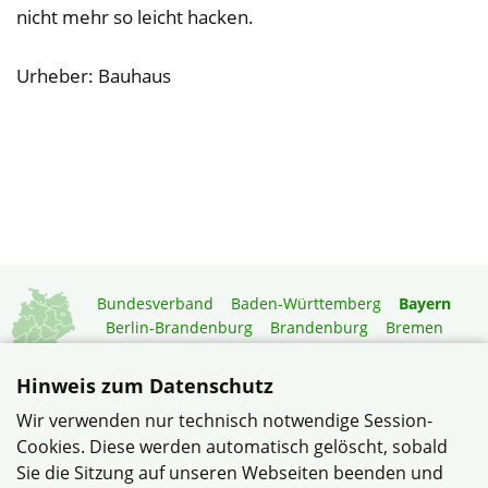
nicht mehr so leicht hacken.
Urheber: Bauhaus
Bundesverband
Baden-Württemberg
Bayern
Berlin-Brandenburg
Brandenburg
Bremen
Hamburg
Hessen
Mecklenburg-Vorpommern
Niedersachsen
Nordrhein-Westfalen
Hinweis zum Datenschutz
Rheinland-Pfalz
Saarland
Sachsen
Wir verwenden nur technisch notwendige Session-
Sachsen-Anhalt
Schleswig-Holstein
Thüringen
Cookies. Diese werden automatisch gelöscht, sobald
Mitgliedermagazin
Gartenberatung
Sie die Sitzung auf unseren Webseiten beenden und