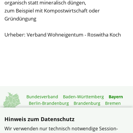
organisch statt mineralisch düngen,
zum Beispiel mit Kompostwirtschaft oder
Gründüngung
Urheber: Verband Wohneigentum - Roswitha Koch
Bundesverband
Baden-Württemberg
Bayern
Berlin-Brandenburg
Brandenburg
Bremen
Hamburg
Hessen
Mecklenburg-Vorpommern
Niedersachsen
Nordrhein-Westfalen
Hinweis zum Datenschutz
Rheinland-Pfalz
Saarland
Sachsen
Wir verwenden nur technisch notwendige Session-
Sachsen-Anhalt
Schleswig-Holstein
Thüringen