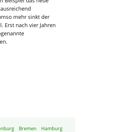
um Beispiel das neue
 ausreichend
umso mehr sinkt der
. Erst nach vier Jahren
sogenannte
en.
enburg
Bremen
Hamburg