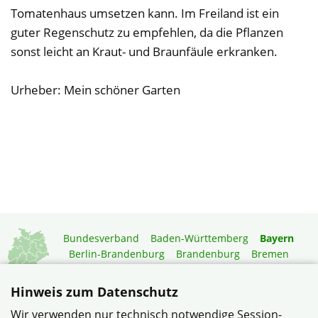
Tomatenhaus umsetzen kann. Im Freiland ist ein
guter Regenschutz zu empfehlen, da die Pflanzen
sonst leicht an Kraut- und Braunfäule erkranken.
Urheber: Mein schöner Garten
Bundesverband
Baden-Württemberg
Bayern
Berlin-Brandenburg
Brandenburg
Bremen
Hamburg
Hessen
Mecklenburg-Vorpommern
Niedersachsen
Nordrhein-Westfalen
Hinweis zum Datenschutz
Rheinland-Pfalz
Saarland
Sachsen
Wir verwenden nur technisch notwendige Session-
Sachsen-Anhalt
Schleswig-Holstein
Thüringen