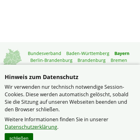
Bundesverband
Baden-Württemberg
Bayern
Berlin-Brandenburg
Brandenburg
Bremen
Hamburg
Hessen
Mecklenburg-Vorpommern
Niedersachsen
Nordrhein-Westfalen
Hinweis zum Datenschutz
Rheinland-Pfalz
Saarland
Sachsen
Wir verwenden nur technisch notwendige Session-
Sachsen-Anhalt
Schleswig-Holstein
Thüringen
Cookies. Diese werden automatisch gelöscht, sobald
Mitgliedermagazin
Gartenberatung
Sie die Sitzung auf unseren Webseiten beenden und
den Browser schließen.
© Siedlerverein Donnersdorf e. V. im Verband Wohneigentum
Weitere Informationen finden Sie in unserer
Bayern e.V.
Datenschutzerklärung
.
Datenschutzerklärung
Impressum
Sitemap
Kontakt
schließen