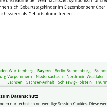
me und Blume der Weihnachtszeit symbolisch für Lieb
nnen sich Geburtstagskinder im Dezember sehr über 
achtsstern als Geburtsblume freuen.
aden-Württemberg
Bayern
Berlin-Brandenburg
Brand
burg-Vorpommern
Niedersachsen
Nordrhein-Westfalen
Sachsen
Sachsen-Anhalt
Schleswig-Holstein
Thüri
Mitgliedermagazin
Gartenberatung
 zum Datenschutz
nden nur technisch notwendige Session-Cookies. Diese we