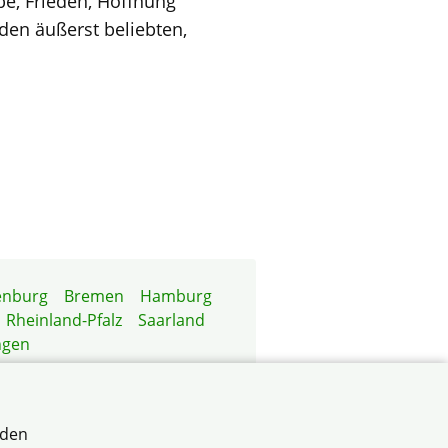
e, Frieden, Hoffnung
den äußerst beliebten,
enburg
Bremen
Hamburg
Rheinland-Pfalz
Saarland
ngen
rden